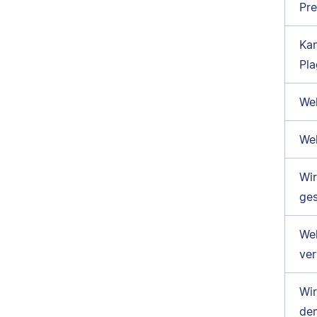
Pre
Kan
Pla
Wel
Wel
Wir
ges
Wel
ve
Wir
dem