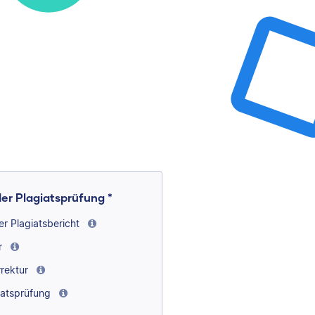
 der Plagiatsprüfung *
er Plagiatsbericht
r
rrektur
iatsprüfung